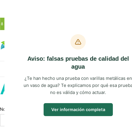
💧 SOLUCIONES SOSTENIBLES DE AGUA PARA HOGARES Y EMPRESAS EN CA
Aviso: falsas pruebas de calidad del
agua
abla con un experto
¿Te han hecho una prueba con varillas metálicas en
Acceder
un vaso de agua? Te explicamos por qué esa prueb
no es válida y cómo actuar.
*
Nombre de usuario o correo electrónico
Ver información completa