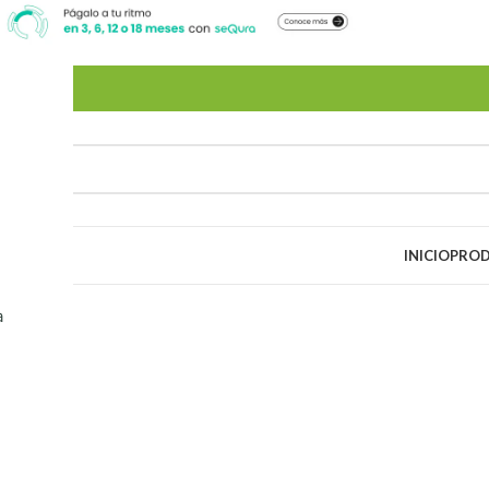
NARIAS.
INICIO
PRO
a