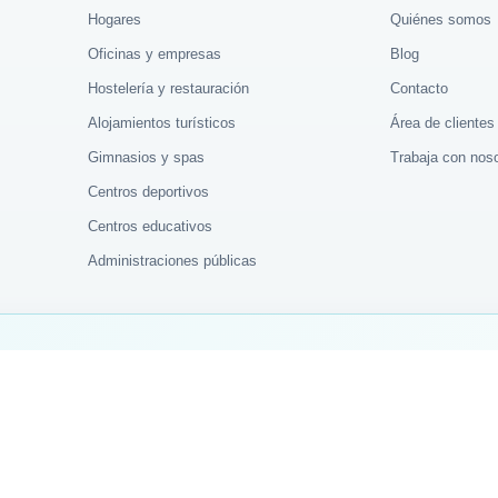
Hogares
Quiénes somos
Oficinas y empresas
Blog
Hostelería y restauración
Contacto
Alojamientos turísticos
Área de clientes
Gimnasios y spas
Trabaja con nos
Centros deportivos
Centros educativos
Administraciones públicas
SOLO 
amente en nuestro sistema de asistencia.
gaciones y cobertura
Centralita
arote · Gran Canaria · Fuerteventura
828 61 00 72