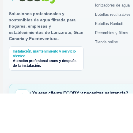
Ionizadores de agua
Soluciones profesionales y
Botellas reutilizables
sostenibles de agua filtrada para
Botellas Runbott
hogares, empresas y
establecimientos de Lanzarote, Gran
Recambios y filtros
Canaria y Fuerteventura.
Tienda online
Instalación, mantenimiento y servicio
técnico.
Atención profesional antes y después
de la instalación.
¿Ya eres cliente ECOBY y necesitas asistencia?
Abre tu parte técnico online. La solicitud se registra direct
Central
Dele
Av. Central 95 · Tías · Lanzarote
Lanz