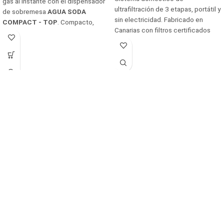
gas al instante con el dispensador
ultrafiltración de 3 etapas, portátil y
de sobremesa
AGUA SODA
sin electricidad. Fabricado en
COMPACT - TOP
. Compacto,
Canarias con filtros certificados
elegante y sin instalación, ideal
UNE 149101. Instalación en 5
para hogares y oficinas.
minutos y mantenimiento anual
🚫 Producto exclusivo.
mínimo. Ideal para hogares, oficinas
Contáctanos para solicitar
y espacios sin conexión eléctrica.
precio y condiciones.